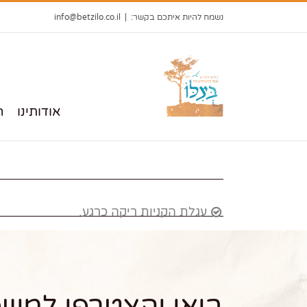
Ski
נשמח להיות איתכם בקשר:
|
info@betzilo.co.il
t
conten
אודותינו
ה
עגלת הקניות ריקה כרגע.
בואו והצטרפו למשפ